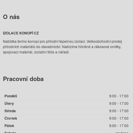
O
nás
IZOLACE KONOPÍ CZ
Nabídka termo-konopí pro přírodní tepelnou izolaci. Velkoobchodní prodej
přírodních materiálů do stavebnictví. Nabízíme hliněné a rákosové omítky,
spojovací materiál, izolační fólie a nářadí.
Pracovní
doba
Pondělí
9:00 - 17:00
Útery
9:00 - 17:00
Středa
9:00 - 17:00
Čtvrtek
9:00 - 17:00
Pátek
9:00 - 17:00
Sobota
zavřeno