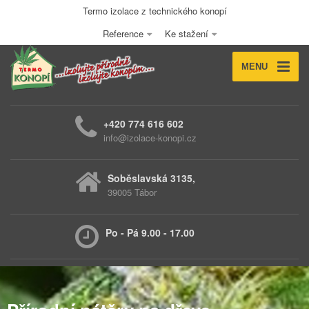
Termo izolace z technického konopí
Reference
Ke stažení
MENU
+420 774 616 602
info@izolace-konopi.cz
Soběslavská 3135,
39005 Tábor
Po - Pá 9.00 - 17.00