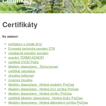
Certifikáty
Certifikáty
Ke stažení:
prohlášení o shodě 2012
Evropské technické povolení ETA
všeobecné stavební povolení
ocenění TERMO-KONOPÍ
certifikát VVUD Praha
lékařsky doporučeno - Termo-konopí
certifikát natureplus
zkouška hořlavosti
zvuková zkouška
lékařsky doporučeno - hliněné produkty ProCrea
lékařsky doporučeno - hliněná lícní omítka ProCrea
lékařsky doporučeno - hliněné omítky ProCrea
certifikát lékařsky doporučeno - hliněné štuky ProCrea
lékařsky doporučeno - hliněná dekorativní omítka ProCrea