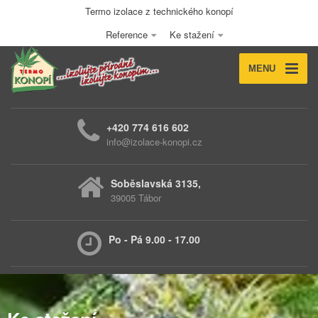
Termo izolace z technického konopí
Reference
Ke stažení
MENU
+420 774 616 602
info@izolace-konopi.cz
Soběslavská 3135,
39005 Tábor
Po - Pá 9.00 - 17.00